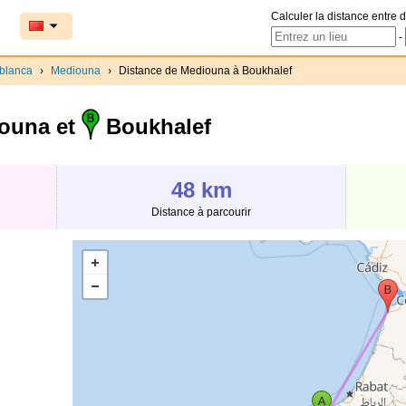
Calculer la distance entre d
-
blanca
›
Mediouna
›
Distance de Mediouna à Boukhalef
ouna et
Boukhalef
48 km
Distance à parcourir