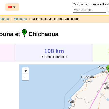
Calculer la distance entre d
-
blanca
›
Mediouna
›
Distance de Mediouna à Chichaoua
ouna et
Chichaoua
108 km
Distance à parcourir