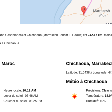
rand Casablanca) et Chichaoua (Marrakech-Tensift-El Haouz) est
242.17 km
, mais 
a a Chichaoua.
, Maroc
Chichaoua, Marrakech
Latitude: 31.5438 // Longitude: -
Météo à Chichaoua
Heure locale:
10:12 AM
Prévisions:
Clear 
Lever du soleil: 06:46 AM
Température:
18.0°
Coucher du soleil: 08:25 PM
Humidité: 40%