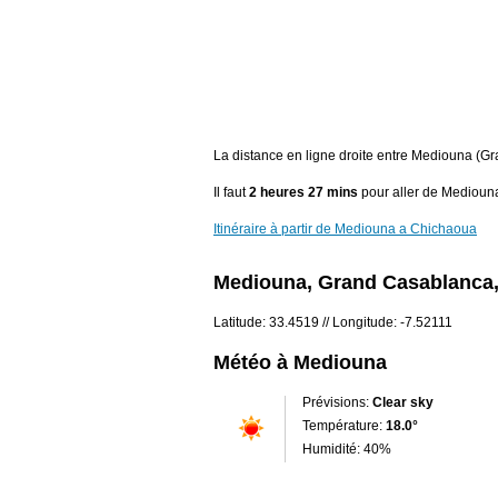
La distance en ligne droite entre Mediouna (G
Il faut
2 heures 27 mins
pour aller de Medioun
Itinéraire à partir de Mediouna a Chichaoua
Mediouna, Grand Casablanca
Latitude: 33.4519 // Longitude: -7.52111
Météo à Mediouna
Prévisions:
Clear sky
Température:
18.0°
Humidité: 40%