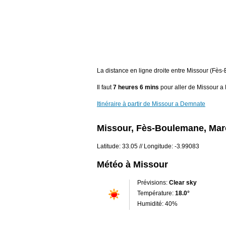
La distance en ligne droite entre Missour (Fès
Il faut
7 heures 6 mins
pour aller de Missour a
Itinéraire à partir de Missour a Demnate
Missour, Fès-Boulemane, Ma
Latitude: 33.05 // Longitude: -3.99083
Météo à Missour
Prévisions:
Clear sky
Température:
18.0°
Humidité: 40%