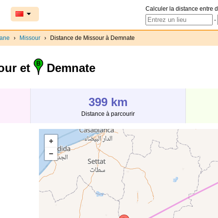
Calculer la distance entre d
-
ane
›
Missour
›
Distance de Missour à Demnate
our et
Demnate
399 km
Distance à parcourir