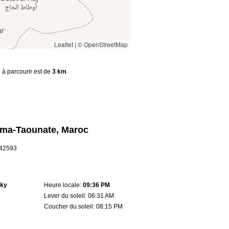
Leaflet
|
© OpenStreetMap
e à parcourir est de
3 km
.
ïma-Taounate, Maroc
4.42593
sky
Heure locale:
09:36 PM
Lever du soleil: 06:31 AM
Coucher du soleil: 08:15 PM