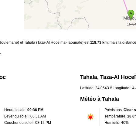
s-Boulemane) et Tahala (Taza-Al Hoceïma-Taounate) est
118.73 km
, mais la distanc
.
roc
Tahala, Taza-Al Hoce
Latitude: 34.0543 // Longitude: -
Météo à Tahala
Heure locale:
09:36 PM
Prévisions:
Clear 
Lever du soleil: 06:31 AM
Température:
18.0°
Coucher du soleil: 08:12 PM
Humidité: 40%