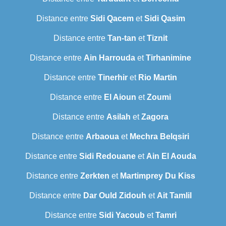
Distance entre
Sidi Qacem
et
Sidi Qasim
Distance entre
Tan-tan
et
Tiznit
Distance entre
Ain Harrouda
et
Tirhanimine
Distance entre
Tinerhir
et
Rio Martin
Distance entre
El Aioun
et
Zoumi
Distance entre
Asilah
et
Zagora
Distance entre
Arbaoua
et
Mechra Belqsiri
Distance entre
Sidi Redouane
et
Ain El Aouda
Distance entre
Zerkten
et
Martimprey Du Kiss
Distance entre
Dar Ould Zidouh
et
Ait Tamlil
Distance entre
Sidi Yacoub
et
Tamri