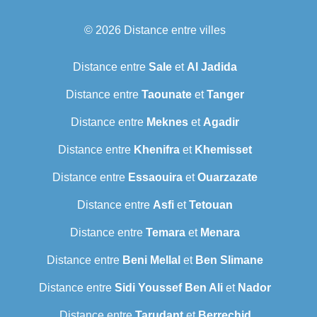
© 2026
Distance entre villes
Distance entre
Sale
et
Al Jadida
Distance entre
Taounate
et
Tanger
Distance entre
Meknes
et
Agadir
Distance entre
Khenifra
et
Khemisset
Distance entre
Essaouira
et
Ouarzazate
Distance entre
Asfi
et
Tetouan
Distance entre
Temara
et
Menara
Distance entre
Beni Mellal
et
Ben Slimane
Distance entre
Sidi Youssef Ben Ali
et
Nador
Distance entre
Tarudant
et
Berrechid