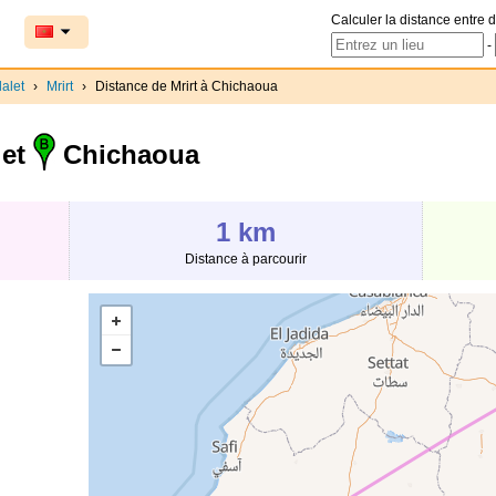
Calculer la distance entre d
-
alet
›
Mrirt
›
Distance de Mrirt à Chichaoua
 et
Chichaoua
1 km
Distance à parcourir