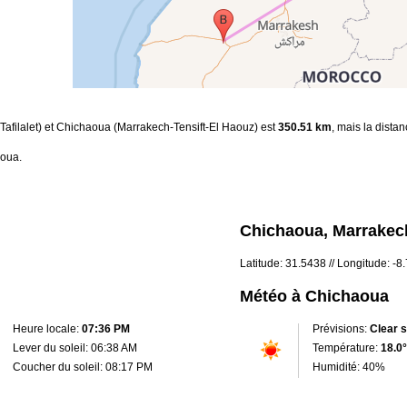
-Tafilalet) et Chichaoua (Marrakech-Tensift-El Haouz) est
350.51 km
, mais la dista
aoua.
Chichaoua, Marrakech
Latitude: 31.5438 // Longitude: -
Météo à Chichaoua
Heure locale:
07:36 PM
Prévisions:
Clear 
Lever du soleil: 06:38 AM
Température:
18.0°
Coucher du soleil: 08:17 PM
Humidité: 40%