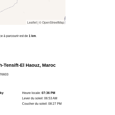
Leaflet
|
© OpenStreetMap
nce à parcourir est de
1 km
.
-Tensift-El Haouz, Maroc
8.76603
sky
Heure locale:
07:36 PM
Lever du soleil: 06:53 AM
Coucher du soleil: 08:27 PM