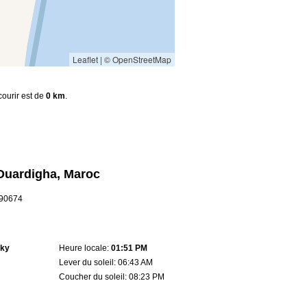
Leaflet
|
© OpenStreetMap
courir est de
0 km
.
Ouardigha, Maroc
6.90674
sky
Heure locale:
01:51 PM
Lever du soleil: 06:43 AM
Coucher du soleil: 08:23 PM