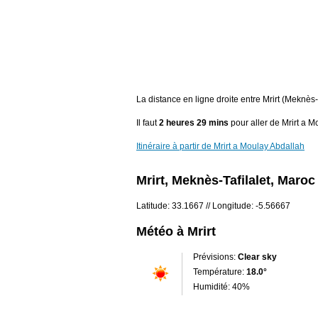
La distance en ligne droite entre Mrirt (Meknè
Il faut
2 heures 29 mins
pour aller de Mrirt a M
Itinéraire à partir de Mrirt a Moulay Abdallah
Mrirt, Meknès-Tafilalet, Maroc
Latitude: 33.1667 // Longitude: -5.56667
Météo à Mrirt
Prévisions:
Clear sky
Température:
18.0°
Humidité: 40%