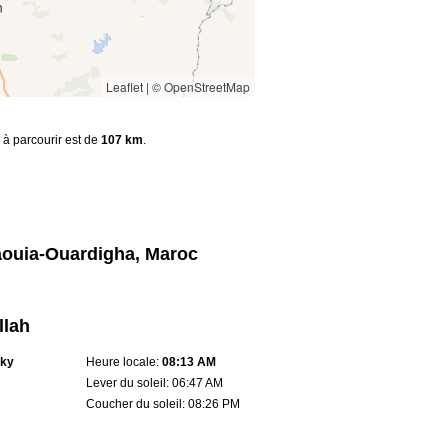
Leaflet
|
© OpenStreetMap
e à parcourir est de
107 km
.
aouia-Ouardigha, Maroc
llah
sky
Heure locale:
08:13 AM
Lever du soleil: 06:47 AM
Coucher du soleil: 08:26 PM