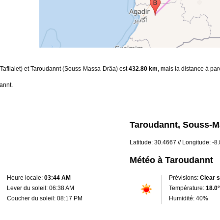
s-Tafilalet) et Taroudannt (Souss-Massa-Drâa) est
432.80 km
, mais la distance à par
annt.
Taroudannt, Souss-M
Latitude: 30.4667 // Longitude: -
Météo à Taroudannt
Heure locale:
03:44 AM
Prévisions:
Clear 
Lever du soleil: 06:38 AM
Température:
18.0°
Coucher du soleil: 08:17 PM
Humidité: 40%