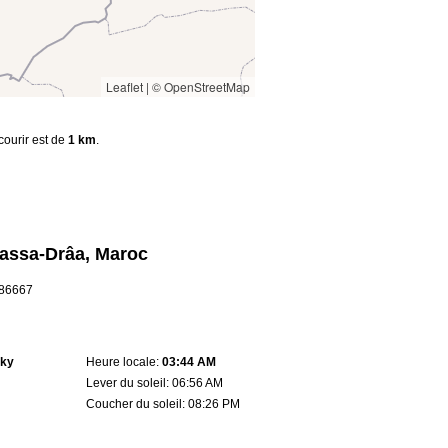
Leaflet
|
© OpenStreetMap
courir est de
1 km
.
assa-Drâa, Maroc
8.86667
sky
Heure locale:
03:44 AM
Lever du soleil: 06:56 AM
Coucher du soleil: 08:26 PM