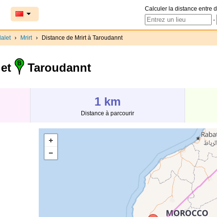
Calculer la distance entre d
-
alet
›
Mrirt
›
Distance de Mrirt à Taroudannt
 et
Taroudannt
1 km
Distance à parcourir