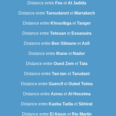
Distance entre
Fes
et
Al Jadida
Distance entre
Taroudannt
et
Marrakech
Distance entre
Khouribga
et
Tanger
Distance entre
Tetouan
et
Essaouira
Distance entre
Ben Slimane
et
Asfi
Distance entre
Ifrane
et
Nador
Distance entre
Oued Zem
et
Tata
Distance entre
Tan-tan
et
Tarudant
Distance entre
Guercif
et
Ouled Teima
Distance entre
Azrou
et
Al Hoceima
Distance entre
Kasba Tadla
et
Skhirat
Distance entre
El Aioun
et
Rio Martin