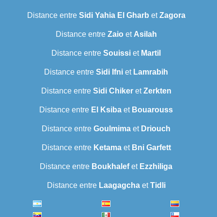
Distance entre
Sidi Yahia El Gharb
et
Zagora
Distance entre
Zaio
et
Asilah
Distance entre
Souissi
et
Martil
Distance entre
Sidi Ifni
et
Lamrabih
Distance entre
Sidi Chiker
et
Zerkten
Distance entre
El Ksiba
et
Bouarouss
Distance entre
Goulmima
et
Driouch
Distance entre
Ketama
et
Bni Garfett
Distance entre
Boukhalef
et
Ezzhiliga
Distance entre
Laagagcha
et
Tidli