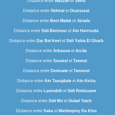
Distance entre
Wazzan
et
Sefru
Distance entre
Skhirat
et
Ouarzazat
Distance entre
Beni Malek
et
Jerada
Distance entre
Sidi Bennour
et
Ain Harrouda
Distance entre
Dar Bel Amri
et
Sidi Yahia El Gharb
Distance entre
Arbaoua
et
Arcila
Distance entre
Souissi
et
Tawnat
Distance entre
Demnate
et
Tamorot
Distance entre
Ain Taoujdate
et
Ain Aicha
Distance entre
Lamrabih
et
Sidi Redouane
Distance entre
Sidi Ifni
et
Oulad Yaich
Distance entre
Saka
et
Martimprey Du Kiss