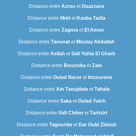
Distance entre
Azrou
et
Ouazzane
Distance entre
Mrirt
et
Kasba Tadla
Distance entre
Zagora
et
El Aioun
Distance entre
Taounat
et
Moulay Abdallah
Distance entre
Asilah
et
Sidi Yahia El Gharb
Distance entre
Bouznika
et
Zaio
Distance entre
Oulad Nacer
et
Imzourene
Distance entre
Ain Taoujdate
et
Tahala
Distance entre
Saka
et
Oulad Yaich
Distance entre
Sidi Chiker
et
Tarhzirt
Distance entre
Tagounite
et
Dar Ould Zidouh