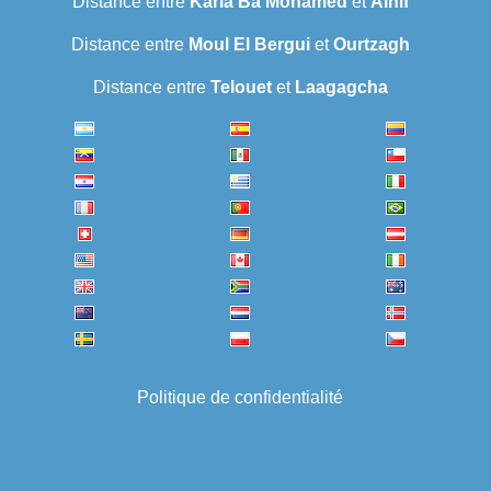
Distance entre
Karia Ba Mohamed
et
Alnif
Distance entre
Moul El Bergui
et
Ourtzagh
Distance entre
Telouet
et
Laagagcha
Politique de confidentialité