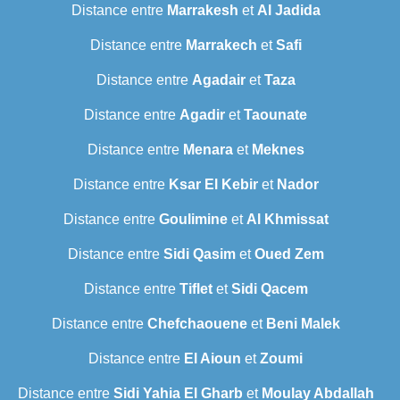
Distance entre
Marrakesh
et
Al Jadida
Distance entre
Marrakech
et
Safi
Distance entre
Agadair
et
Taza
Distance entre
Agadir
et
Taounate
Distance entre
Menara
et
Meknes
Distance entre
Ksar El Kebir
et
Nador
Distance entre
Goulimine
et
Al Khmissat
Distance entre
Sidi Qasim
et
Oued Zem
Distance entre
Tiflet
et
Sidi Qacem
Distance entre
Chefchaouene
et
Beni Malek
Distance entre
El Aioun
et
Zoumi
Distance entre
Sidi Yahia El Gharb
et
Moulay Abdallah