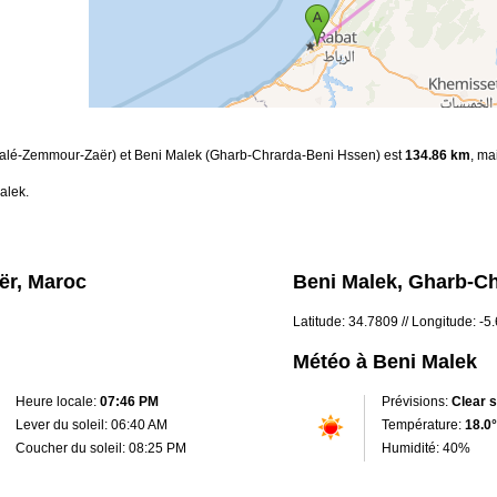
t-Salé-Zemmour-Zaër) et Beni Malek (Gharb-Chrarda-Beni Hssen) est
134.86 km
, ma
alek.
ër, Maroc
Beni Malek, Gharb-C
Latitude: 34.7809 // Longitude: -
Météo à Beni Malek
Heure locale:
07:46 PM
Prévisions:
Clear 
Lever du soleil: 06:40 AM
Température:
18.0°
Coucher du soleil: 08:25 PM
Humidité: 40%