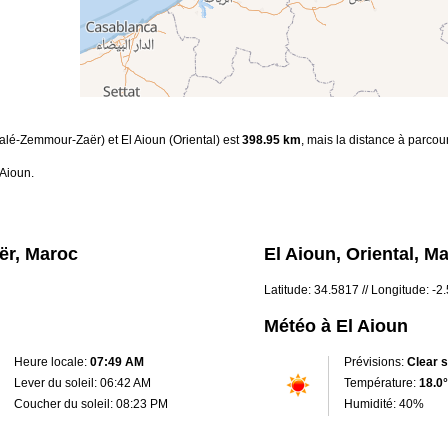
Salé-Zemmour-Zaër) et El Aioun (Oriental) est
398.95 km
, mais la distance à parcou
 Aioun.
ër, Maroc
El Aioun, Oriental, M
Latitude: 34.5817 // Longitude: -
Météo à El Aioun
Heure locale:
07:49 AM
Prévisions:
Clear 
Lever du soleil: 06:42 AM
Température:
18.0°
Coucher du soleil: 08:23 PM
Humidité: 40%