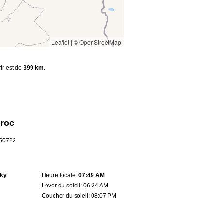
Leaflet
|
© OpenStreetMap
rir est de
399 km
.
aroc
2.50722
sky
Heure locale:
07:49 AM
Lever du soleil: 06:24 AM
Coucher du soleil: 08:07 PM