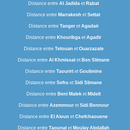
Distance entre
Al Jadida
et
Rabat
Distance entre
Marrakesh
et
Settat
Distance entre
Tanger
et
Agadair
Distance entre
Khouribga
et
Agadir
Distance entre
Tetouan
et
Ouarzazate
Distance entre
Al Khmissat
et
Ben Slimane
Distance entre
Taourirt
et
Goulimine
Distance entre
Sefru
et
Sidi Slimane
Distance entre
Beni Malek
et
Midelt
Distance entre
Azemmour
et
Sidi Bennour
Distance entre
El Aioun
et
Chefchaouene
Distance entre
Taounat
et
Moulay Abdallah