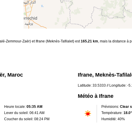
Salé-Zemmour-Zaër) et Ifrane (Meknès-Tafilalet) est
165.21 km
, mais la distance à 
ër, Maroc
Ifrane, Meknès-Tafila
Latitude: 33.5333 // Longitude: -5
Météo à Ifrane
Heure locale:
05:35 AM
Prévisions:
Clear 
Lever du soleil: 06:41 AM
Température:
18.0°
Coucher du soleil: 08:24 PM
Humidité: 40%