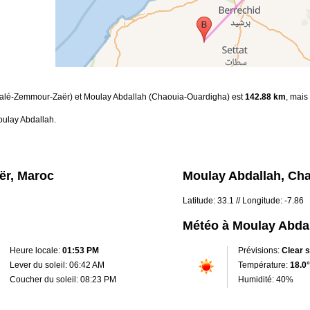
t-Salé-Zemmour-Zaër) et Moulay Abdallah (Chaouia-Ouardigha) est
142.88 km
, mais
oulay Abdallah.
ër, Maroc
Moulay Abdallah, Ch
Latitude: 33.1 // Longitude: -7.86
Météo à Moulay Abda
Heure locale:
01:53 PM
Prévisions:
Clear 
Lever du soleil: 06:42 AM
Température:
18.0°
Coucher du soleil: 08:23 PM
Humidité: 40%