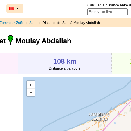
Calculer la distance entre d
-
-Zemmour-Zaër
›
Sale
›
Distance de Sale à Moulay Abdallah
et
Moulay Abdallah
108 km
Distance à parcourir