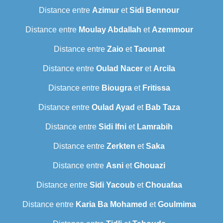
Distance entre
Azimur
et
Sidi Bennour
Distance entre
Moulay Abdallah
et
Azemmour
Distance entre
Zaio
et
Taounat
Distance entre
Oulad Nacer
et
Arcila
Distance entre
Biougra
et
Fritissa
Distance entre
Oulad Ayad
et
Bab Taza
Distance entre
Sidi Ifni
et
Lamrabih
Distance entre
Zerkten
et
Saka
Distance entre
Asni
et
Ghouazi
Distance entre
Sidi Yacoub
et
Chouafaa
Distance entre
Karia Ba Mohamed
et
Goulmima