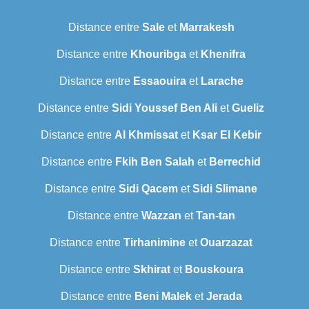
Distance entre
Sale
et
Marrakesh
Distance entre
Khouribga
et
Khenifra
Distance entre
Essaouira
et
Larache
Distance entre
Sidi Youssef Ben Ali
et
Gueliz
Distance entre
Al Khmissat
et
Ksar El Kebir
Distance entre
Fkih Ben Salah
et
Berrechid
Distance entre
Sidi Qacem
et
Sidi Slimane
Distance entre
Wazzan
et
Tan-tan
Distance entre
Tirhanimine
et
Ouarzazat
Distance entre
Skhirat
et
Bouskoura
Distance entre
Beni Malek
et
Jerada