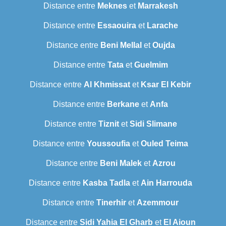
Distance entre
Meknes
et
Marrakesh
Distance entre
Essaouira
et
Larache
Distance entre
Beni Mellal
et
Oujda
Distance entre
Tata
et
Guelmim
Distance entre
Al Khmissat
et
Ksar El Kebir
Distance entre
Berkane
et
Anfa
Distance entre
Tiznit
et
Sidi Slimane
Distance entre
Youssoufia
et
Ouled Teima
Distance entre
Beni Malek
et
Azrou
Distance entre
Kasba Tadla
et
Ain Harrouda
Distance entre
Tinerhir
et
Azemmour
Distance entre
Sidi Yahia El Gharb
et
El Aioun