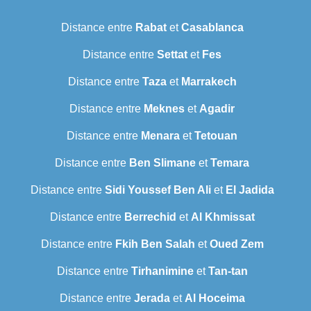
Distance entre
Rabat
et
Casablanca
Distance entre
Settat
et
Fes
Distance entre
Taza
et
Marrakech
Distance entre
Meknes
et
Agadir
Distance entre
Menara
et
Tetouan
Distance entre
Ben Slimane
et
Temara
Distance entre
Sidi Youssef Ben Ali
et
El Jadida
Distance entre
Berrechid
et
Al Khmissat
Distance entre
Fkih Ben Salah
et
Oued Zem
Distance entre
Tirhanimine
et
Tan-tan
Distance entre
Jerada
et
Al Hoceima