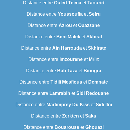
Distance entre
Ouled Teima
et
Taourirt
Distance entre
Youssoufia
et
Sefru
Distance entre
Azrou
et
Ouazzane
Distance entre
Beni Malek
et
Skhirat
Distance entre
Ain Harrouda
et
Skhirate
Distance entre
Imzourene
et
Mrirt
Distance entre
Bab Taza
et
Biougra
Distance entre
Tidili Mesfioua
et
Demnate
Distance entre
Lamrabih
et
Sidi Redouane
Distance entre
Martimprey Du Kiss
et
Sidi Ifni
Distance entre
Zerkten
et
Saka
Distance entre
Bouarouss
et
Ghouazi