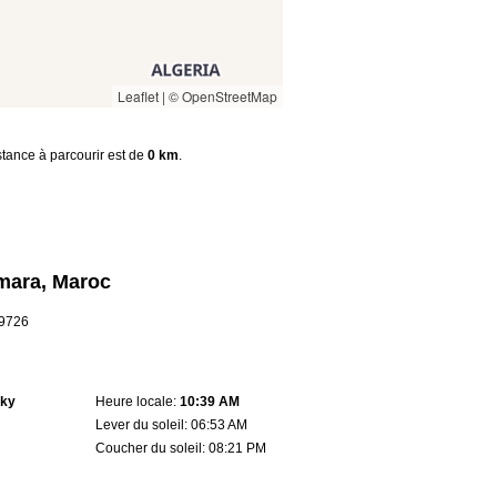
Leaflet
|
© OpenStreetMap
istance à parcourir est de
0 km
.
mara, Maroc
.9726
sky
Heure locale:
10:39 AM
Lever du soleil: 06:53 AM
Coucher du soleil: 08:21 PM