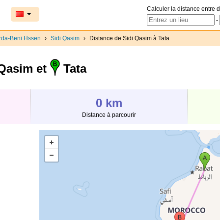
Calculer la distance entre d
-
rda-Beni Hssen
›
Sidi Qasim
›
Distance de Sidi Qasim à Tata
Qasim et
Tata
0 km
Distance à parcourir