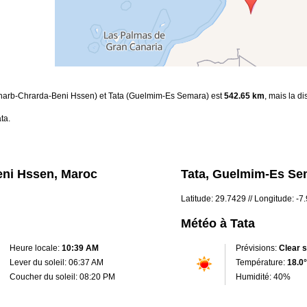
(Gharb-Chrarda-Beni Hssen) et Tata (Guelmim-Es Semara) est
542.65 km
, mais la d
ta.
eni Hssen, Maroc
Tata, Guelmim-Es Se
Latitude: 29.7429 // Longitude: -7
Météo à Tata
Heure locale:
10:39 AM
Prévisions:
Clear 
Lever du soleil: 06:37 AM
Température:
18.0°
Coucher du soleil: 08:20 PM
Humidité: 40%