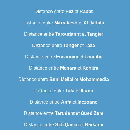
Distance entre
Fez
et
Rabat
Distance entre
Marrakesh
et
Al Jadida
Distance entre
Taroudannt
et
Tangier
Distance entre
Tanger
et
Taza
Distance entre
Essaouira
et
Larache
Distance entre
Menara
et
Kenitra
Distance entre
Beni Mellal
et
Mohammedia
Distance entre
Tata
et
Ifrane
Distance entre
Anfa
et
Inezgane
Distance entre
Tarudant
et
Oued Zem
Distance entre
Sidi Qasim
et
Berkane