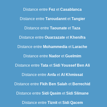
Distance entre
Fez
et
Casablanca
Distance entre
Taroudannt
et
Tangier
Distance entre
Taounate
et
Taza
Distance entre
Ouarzazate
et
Khenifra
Distance entre
Mohammedia
et
Larache
Distance entre
Nador
et
Guelmim
Distance entre
Tata
et
Sidi Youssef Ben Ali
Distance entre
Anfa
et
Al Khmissat
Distance entre
Fkih Ben Salah
et
Berrechid
Distance entre
Sidi Qasim
et
Sidi Slimane
Distance entre
Tiznit
et
Sidi Qacem