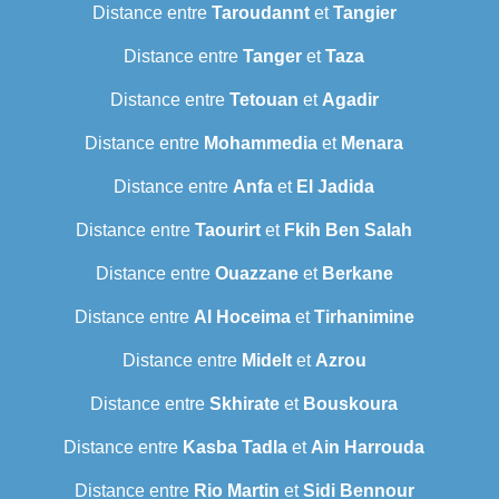
Distance entre
Taroudannt
et
Tangier
Distance entre
Tanger
et
Taza
Distance entre
Tetouan
et
Agadir
Distance entre
Mohammedia
et
Menara
Distance entre
Anfa
et
El Jadida
Distance entre
Taourirt
et
Fkih Ben Salah
Distance entre
Ouazzane
et
Berkane
Distance entre
Al Hoceima
et
Tirhanimine
Distance entre
Midelt
et
Azrou
Distance entre
Skhirate
et
Bouskoura
Distance entre
Kasba Tadla
et
Ain Harrouda
Distance entre
Rio Martin
et
Sidi Bennour