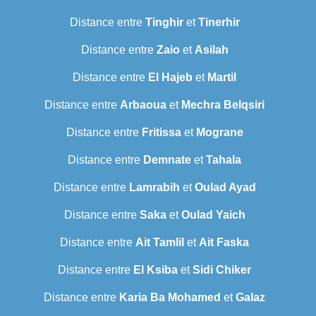
Distance entre
Tinghir
et
Tinerhir
Distance entre
Zaio
et
Asilah
Distance entre
El Hajeb
et
Martil
Distance entre
Arbaoua
et
Mechra Belqsiri
Distance entre
Fritissa
et
Mograne
Distance entre
Demnate
et
Tahala
Distance entre
Lamrabih
et
Oulad Ayad
Distance entre
Saka
et
Oulad Yaich
Distance entre
Ait Tamlil
et
Ait Faska
Distance entre
El Ksiba
et
Sidi Chiker
Distance entre
Karia Ba Mohamed
et
Galaz