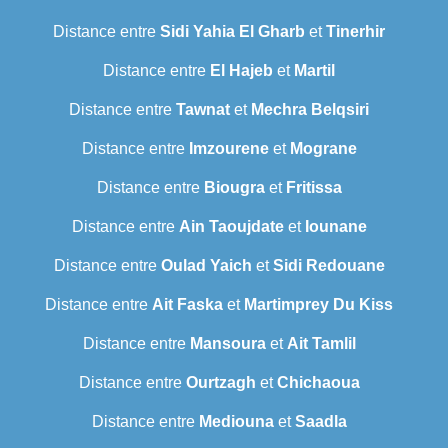
Distance entre
Sidi Yahia El Gharb
et
Tinerhir
Distance entre
El Hajeb
et
Martil
Distance entre
Tawnat
et
Mechra Belqsiri
Distance entre
Imzourene
et
Mograne
Distance entre
Biougra
et
Fritissa
Distance entre
Ain Taoujdate
et
Iounane
Distance entre
Oulad Yaich
et
Sidi Redouane
Distance entre
Ait Faska
et
Martimprey Du Kiss
Distance entre
Mansoura
et
Ait Tamlil
Distance entre
Ourtzagh
et
Chichaoua
Distance entre
Mediouna
et
Saadla