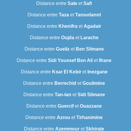
Distance entre
Sale
et
Safi
Distance entre
Taza
et
Taroudannt
Distance entre
Khenifra
et
Agadair
Distance entre
Oujda
et
Larache
Distance entre
Gueliz
et
Ben Slimane
Distance entre
Sidi Youssef Ben Ali
et
Ifrane
Distance entre
Ksar El Kebir
et
Inezgane
Distance entre
Berrechid
et
Goulimine
Distance entre
Tan-tan
et
Sidi Slimane
Distance entre
Guercif
et
Ouazzane
Distance entre
Azrou
et
Tirhanimine
Distance entre
Azemmour
et
Skhirate