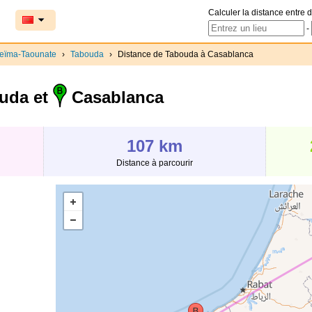
Calculer la distance entre d
-
ceïma-Taounate
›
Tabouda
›
Distance de Tabouda à Casablanca
uda et
Casablanca
107 km
Distance à parcourir