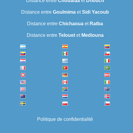
Distance entre
Chouafaa
et
Driouch
Distance entre
Goulmima
et
Sidi Yacoub
Distance entre
Chichaoua
et
Ratba
Distance entre
Telouet
et
Mediouna
Politique de confidentialité