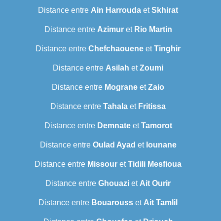
Distance entre
Ain Harrouda
et
Skhirat
Distance entre
Azimur
et
Rio Martin
Distance entre
Chefchaouene
et
Tinghir
Distance entre
Asilah
et
Zoumi
Distance entre
Mograne
et
Zaio
Distance entre
Tahala
et
Fritissa
Distance entre
Demnate
et
Tamorot
Distance entre
Oulad Ayad
et
Iounane
Distance entre
Missour
et
Tidili Mesfioua
Distance entre
Ghouazi
et
Ait Ourir
Distance entre
Bouarouss
et
Ait Tamlil