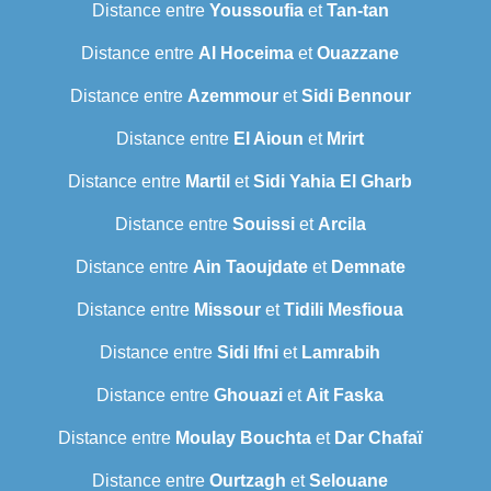
Distance entre
Youssoufia
et
Tan-tan
Distance entre
Al Hoceima
et
Ouazzane
Distance entre
Azemmour
et
Sidi Bennour
Distance entre
El Aioun
et
Mrirt
Distance entre
Martil
et
Sidi Yahia El Gharb
Distance entre
Souissi
et
Arcila
Distance entre
Ain Taoujdate
et
Demnate
Distance entre
Missour
et
Tidili Mesfioua
Distance entre
Sidi Ifni
et
Lamrabih
Distance entre
Ghouazi
et
Ait Faska
Distance entre
Moulay Bouchta
et
Dar Chafaï
Distance entre
Ourtzagh
et
Selouane