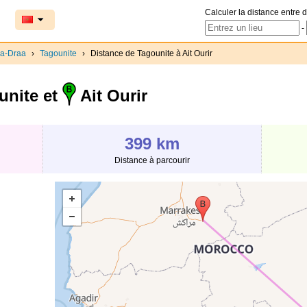
Calculer la distance entre d
-
a-Draa
›
Tagounite
›
Distance de Tagounite à Ait Ourir
nite et
Ait Ourir
399 km
Distance à parcourir