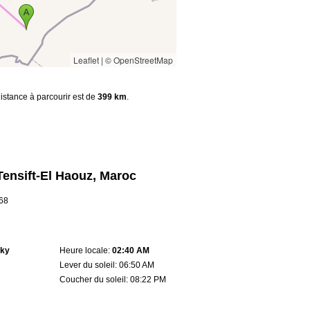
Leaflet
|
© OpenStreetMap
distance à parcourir est de
399 km
.
Tensift-El Haouz, Maroc
668
sky
Heure locale:
02:40 AM
Lever du soleil: 06:50 AM
Coucher du soleil: 08:22 PM