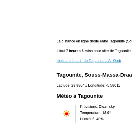
La distance en ligne droite entre Tagounite (S
Il faut
7 heures 6 mins
pour aller de Tagounite a
Itinéraire à partir de Tagounite a Ait Ourir
Tagounite, Souss-Massa-Draa
Latitude: 29.9804 // Longitude: -5.58011
Météo à Tagounite
Prévisions:
Clear sky
Température:
18.0°
Humidité: 40%