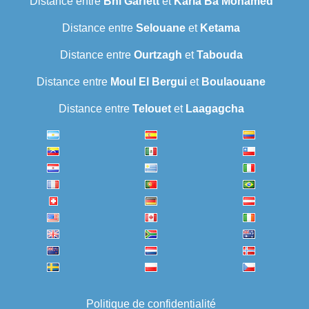
Distance entre
Bni Garfett
et
Karia Ba Mohamed
Distance entre
Selouane
et
Ketama
Distance entre
Ourtzagh
et
Tabouda
Distance entre
Moul El Bergui
et
Boulaouane
Distance entre
Telouet
et
Laagagcha
Politique de confidentialité