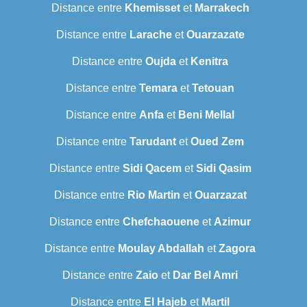
Distance entre
Khemisset
et
Marrakech
Distance entre
Larache
et
Ouarzazate
Distance entre
Oujda
et
Kenitra
Distance entre
Temara
et
Tetouan
Distance entre
Anfa
et
Beni Mellal
Distance entre
Tarudant
et
Oued Zem
Distance entre
Sidi Qacem
et
Sidi Qasim
Distance entre
Rio Martin
et
Ouarzazat
Distance entre
Chefchaouene
et
Azimur
Distance entre
Moulay Abdallah
et
Zagora
Distance entre
Zaio
et
Dar Bel Amri
Distance entre
El Hajeb
et
Martil