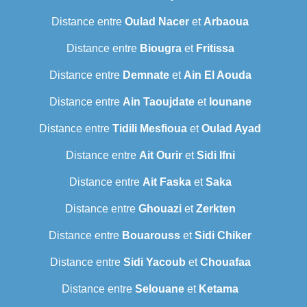
Distance entre
Oulad Nacer
et
Arbaoua
Distance entre
Biougra
et
Fritissa
Distance entre
Demnate
et
Ain El Aouda
Distance entre
Ain Taoujdate
et
Iounane
Distance entre
Tidili Mesfioua
et
Oulad Ayad
Distance entre
Ait Ourir
et
Sidi Ifni
Distance entre
Ait Faska
et
Saka
Distance entre
Ghouazi
et
Zerkten
Distance entre
Bouarouss
et
Sidi Chiker
Distance entre
Sidi Yacoub
et
Chouafaa
Distance entre
Selouane
et
Ketama