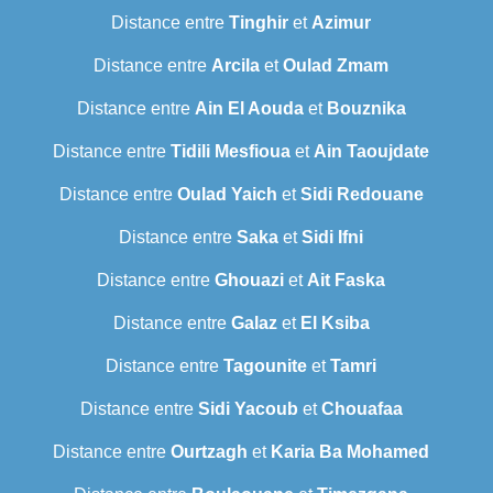
Distance entre
Tinghir
et
Azimur
Distance entre
Arcila
et
Oulad Zmam
Distance entre
Ain El Aouda
et
Bouznika
Distance entre
Tidili Mesfioua
et
Ain Taoujdate
Distance entre
Oulad Yaich
et
Sidi Redouane
Distance entre
Saka
et
Sidi Ifni
Distance entre
Ghouazi
et
Ait Faska
Distance entre
Galaz
et
El Ksiba
Distance entre
Tagounite
et
Tamri
Distance entre
Sidi Yacoub
et
Chouafaa
Distance entre
Ourtzagh
et
Karia Ba Mohamed