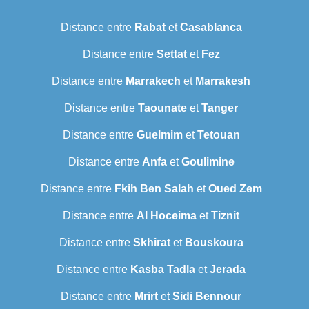
Distance entre
Rabat
et
Casablanca
Distance entre
Settat
et
Fez
Distance entre
Marrakech
et
Marrakesh
Distance entre
Taounate
et
Tanger
Distance entre
Guelmim
et
Tetouan
Distance entre
Anfa
et
Goulimine
Distance entre
Fkih Ben Salah
et
Oued Zem
Distance entre
Al Hoceima
et
Tiznit
Distance entre
Skhirat
et
Bouskoura
Distance entre
Kasba Tadla
et
Jerada
Distance entre
Mrirt
et
Sidi Bennour