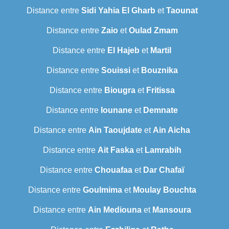
Distance entre
Sidi Yahia El Gharb
et
Taounat
Distance entre
Zaio
et
Oulad Zmam
Distance entre
El Hajeb
et
Martil
Distance entre
Souissi
et
Bouznika
Distance entre
Biougra
et
Fritissa
Distance entre
Iounane
et
Demnate
Distance entre
Ain Taoujdate
et
Ain Aicha
Distance entre
Ait Faska
et
Lamrabih
Distance entre
Chouafaa
et
Dar Chafaï
Distance entre
Goulmima
et
Moulay Bouchta
Distance entre
Ain Mediouna
et
Mansoura