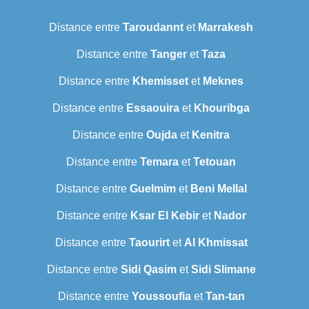
Distance entre
Taroudannt
et
Marrakesh
Distance entre
Tanger
et
Taza
Distance entre
Khemisset
et
Meknes
Distance entre
Essaouira
et
Khouribga
Distance entre
Oujda
et
Kenitra
Distance entre
Temara
et
Tetouan
Distance entre
Guelmim
et
Beni Mellal
Distance entre
Ksar El Kebir
et
Nador
Distance entre
Taourirt
et
Al Khmissat
Distance entre
Sidi Qasim
et
Sidi Slimane
Distance entre
Youssoufia
et
Tan-tan