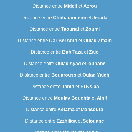
Distance entre
Midelt
et
Azrou
Distance entre
Chefchaouene
et
Jerada
Distance entre
Taounat
et
Zoumi
Distance entre
Dar Bel Amri
et
Oulad Zmam
Distance entre
Bab Taza
et
Zaio
Distance entre
Oulad Ayad
et
Iounane
Distance entre
Bouarouss
et
Oulad Yaich
Distance entre
Tamri
et
El Ksiba
Distance entre
Moulay Bouchta
et
Alnif
Distance entre
Ketama
et
Mansoura
Distance entre
Ezzhiliga
et
Selouane