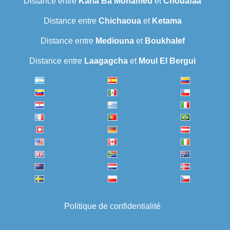
Distance entre
Karia Ba Mohamed
et
Chouafaa
Distance entre
Chichaoua
et
Ketama
Distance entre
Mediouna
et
Boukhalef
Distance entre
Laagagcha
et
Moul El Bergui
Politique de confidentialité