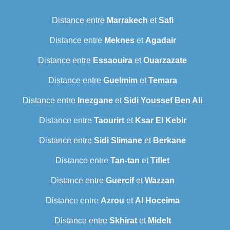
Distance entre
Marrakech
et
Safi
Distance entre
Meknes
et
Agadair
Distance entre
Essaouira
et
Ouarzazate
Distance entre
Guelmim
et
Temara
Distance entre
Inezgane
et
Sidi Youssef Ben Ali
Distance entre
Taourirt
et
Ksar El Kebir
Distance entre
Sidi Slimane
et
Berkane
Distance entre
Tan-tan
et
Tiflet
Distance entre
Guercif
et
Wazzan
Distance entre
Azrou
et
Al Hoceima
Distance entre
Skhirat
et
Midelt