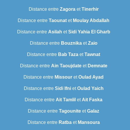
Distance entre
Zagora
et
Tinerhir
Distance entre
Taounat
et
Moulay Abdallah
Distance entre
Asilah
et
Sidi Yahia El Gharb
Distance entre
Bouznika
et
Zaio
Distance entre
Bab Taza
et
Tawnat
Distance entre
Ain Taoujdate
et
Demnate
Distance entre
Missour
et
Oulad Ayad
Distance entre
Sidi Ifni
et
Oulad Yaich
Distance entre
Ait Tamlil
et
Ait Faska
Distance entre
Tagounite
et
Galaz
Distance entre
Ratba
et
Mansoura