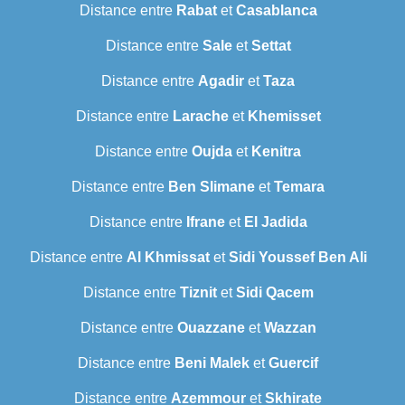
Distance entre
Rabat
et
Casablanca
Distance entre
Sale
et
Settat
Distance entre
Agadir
et
Taza
Distance entre
Larache
et
Khemisset
Distance entre
Oujda
et
Kenitra
Distance entre
Ben Slimane
et
Temara
Distance entre
Ifrane
et
El Jadida
Distance entre
Al Khmissat
et
Sidi Youssef Ben Ali
Distance entre
Tiznit
et
Sidi Qacem
Distance entre
Ouazzane
et
Wazzan
Distance entre
Beni Malek
et
Guercif
Distance entre
Azemmour
et
Skhirate