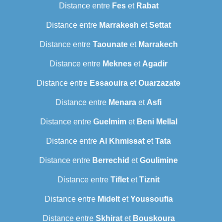
Distance entre
Fes
et
Rabat
Distance entre
Marrakesh
et
Settat
Distance entre
Taounate
et
Marrakech
Distance entre
Meknes
et
Agadir
Distance entre
Essaouira
et
Ouarzazate
Distance entre
Menara
et
Asfi
Distance entre
Guelmim
et
Beni Mellal
Distance entre
Al Khmissat
et
Tata
Distance entre
Berrechid
et
Goulimine
Distance entre
Tiflet
et
Tiznit
Distance entre
Midelt
et
Youssoufia
Distance entre
Skhirat
et
Bouskoura