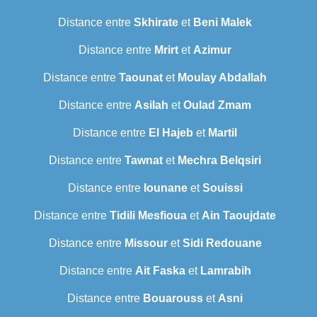
Distance entre
Skhirate
et
Beni Malek
Distance entre
Mrirt
et
Azimur
Distance entre
Taounat
et
Moulay Abdallah
Distance entre
Asilah
et
Oulad Zmam
Distance entre
El Hajeb
et
Martil
Distance entre
Tawnat
et
Mechra Belqsiri
Distance entre
Iounane
et
Souissi
Distance entre
Tidili Mesfioua
et
Ain Taoujdate
Distance entre
Missour
et
Sidi Redouane
Distance entre
Ait Faska
et
Lamrabih
Distance entre
Bouarouss
et
Asni