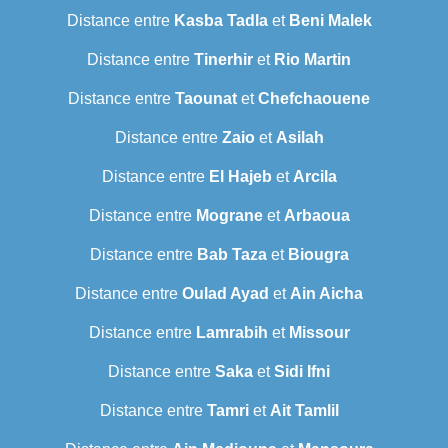
Distance entre
Kasba Tadla
et
Beni Malek
Distance entre
Tinerhir
et
Rio Martin
Distance entre
Taounat
et
Chefchaouene
Distance entre
Zaio
et
Asilah
Distance entre
El Hajeb
et
Arcila
Distance entre
Mograne
et
Arbaoua
Distance entre
Bab Taza
et
Biougra
Distance entre
Oulad Ayad
et
Ain Aicha
Distance entre
Lamrabih
et
Missour
Distance entre
Saka
et
Sidi Ifni
Distance entre
Tamri
et
Ait Tamlil