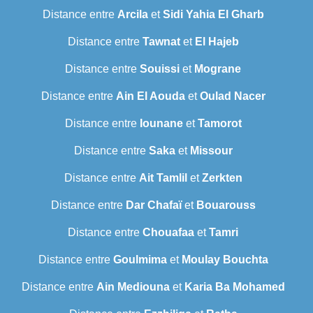
Distance entre
Arcila
et
Sidi Yahia El Gharb
Distance entre
Tawnat
et
El Hajeb
Distance entre
Souissi
et
Mograne
Distance entre
Ain El Aouda
et
Oulad Nacer
Distance entre
Iounane
et
Tamorot
Distance entre
Saka
et
Missour
Distance entre
Ait Tamlil
et
Zerkten
Distance entre
Dar Chafaï
et
Bouarouss
Distance entre
Chouafaa
et
Tamri
Distance entre
Goulmima
et
Moulay Bouchta
Distance entre
Ain Mediouna
et
Karia Ba Mohamed