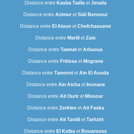
Distance entre
Kasba Tadla
et
Jerada
Distance entre
Azimur
et
Sidi Bennour
Distance entre
El Aioun
et
Chefchaouene
Distance entre
Martil
et
Zaio
Distance entre
Tawnat
et
Arbaoua
Distance entre
Fritissa
et
Mograne
Distance entre
Tamorot
et
Ain El Aouda
Distance entre
Ain Aicha
et
Iounane
Distance entre
Ait Ourir
et
Missour
Distance entre
Zerkten
et
Ait Faska
Distance entre
Ait Tamlil
et
Tarhzirt
Distance entre
El Ksiba
et
Bouarouss