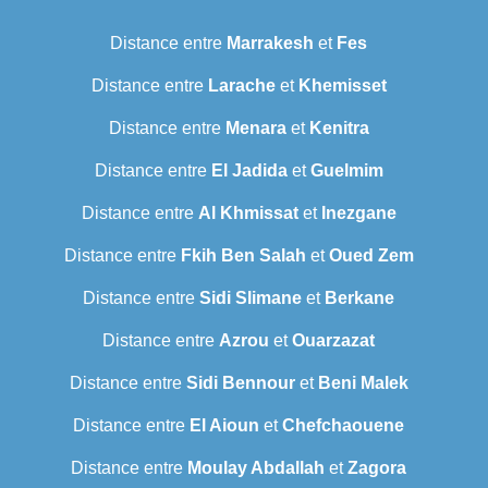
Distance entre
Marrakesh
et
Fes
Distance entre
Larache
et
Khemisset
Distance entre
Menara
et
Kenitra
Distance entre
El Jadida
et
Guelmim
Distance entre
Al Khmissat
et
Inezgane
Distance entre
Fkih Ben Salah
et
Oued Zem
Distance entre
Sidi Slimane
et
Berkane
Distance entre
Azrou
et
Ouarzazat
Distance entre
Sidi Bennour
et
Beni Malek
Distance entre
El Aioun
et
Chefchaouene
Distance entre
Moulay Abdallah
et
Zagora