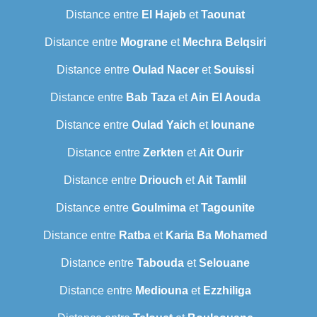
Distance entre
El Hajeb
et
Taounat
Distance entre
Mograne
et
Mechra Belqsiri
Distance entre
Oulad Nacer
et
Souissi
Distance entre
Bab Taza
et
Ain El Aouda
Distance entre
Oulad Yaich
et
Iounane
Distance entre
Zerkten
et
Ait Ourir
Distance entre
Driouch
et
Ait Tamlil
Distance entre
Goulmima
et
Tagounite
Distance entre
Ratba
et
Karia Ba Mohamed
Distance entre
Tabouda
et
Selouane
Distance entre
Mediouna
et
Ezzhiliga