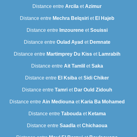
Distance entre
Arcila
et
Azimur
Distance entre
Mechra Belqsiri
et
El Hajeb
Distance entre
Imzourene
et
Souissi
Distance entre
Oulad Ayad
et
Demnate
Distance entre
Martimprey Du Kiss
et
Lamrabih
Distance entre
Ait Tamlil
et
Saka
Distance entre
El Ksiba
et
Sidi Chiker
Distance entre
Tamri
et
Dar Ould Zidouh
Distance entre
Ain Mediouna
et
Karia Ba Mohamed
Distance entre
Tabouda
et
Ketama
Distance entre
Saadla
et
Chichaoua