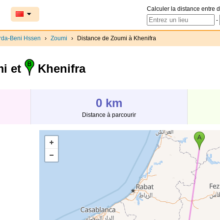
Calculer la distance entre d
-
rda-Beni Hssen
›
Zoumi
›
Distance de Zoumi à Khenifra
i et
Khenifra
0 km
Distance à parcourir