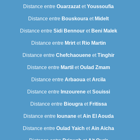
Distance entre
Ouarzazat
et
Youssoufia
Distance entre
Bouskoura
et
Midelt
Distance entre
Sidi Bennour
et
Beni Malek
Distance entre
Mrirt
et
Rio Martin
Distance entre
Chefchaouene
et
Tinghir
Distance entre
Martil
et
Oulad Zmam
Distance entre
Arbaoua
et
Arcila
Distance entre
Imzourene
et
Souissi
Distance entre
Biougra
et
Fritissa
Distance entre
Iounane
et
Ain El Aouda
Distance entre
Oulad Yaich
et
Ain Aicha