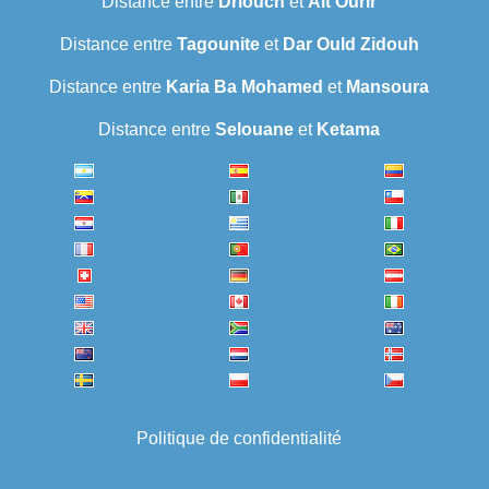
Distance entre
Driouch
et
Ait Ourir
Distance entre
Tagounite
et
Dar Ould Zidouh
Distance entre
Karia Ba Mohamed
et
Mansoura
Distance entre
Selouane
et
Ketama
Politique de confidentialité