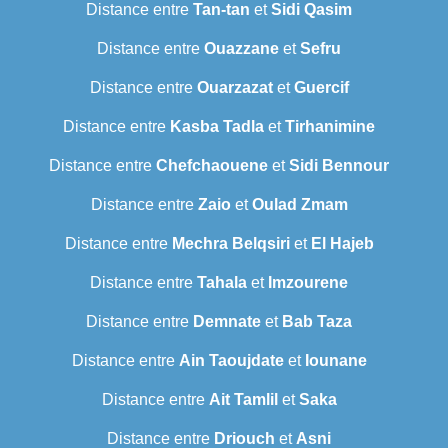
Distance entre
Tan-tan
et
Sidi Qasim
Distance entre
Ouazzane
et
Sefru
Distance entre
Ouarzazat
et
Guercif
Distance entre
Kasba Tadla
et
Tirhanimine
Distance entre
Chefchaouene
et
Sidi Bennour
Distance entre
Zaio
et
Oulad Zmam
Distance entre
Mechra Belqsiri
et
El Hajeb
Distance entre
Tahala
et
Imzourene
Distance entre
Demnate
et
Bab Taza
Distance entre
Ain Taoujdate
et
Iounane
Distance entre
Ait Tamlil
et
Saka
Distance entre
Driouch
et
Asni