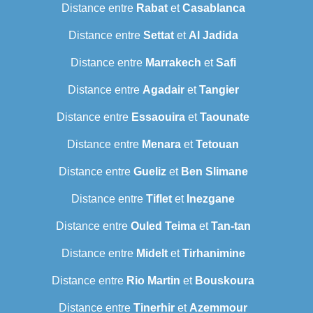
Distance entre
Rabat
et
Casablanca
Distance entre
Settat
et
Al Jadida
Distance entre
Marrakech
et
Safi
Distance entre
Agadair
et
Tangier
Distance entre
Essaouira
et
Taounate
Distance entre
Menara
et
Tetouan
Distance entre
Gueliz
et
Ben Slimane
Distance entre
Tiflet
et
Inezgane
Distance entre
Ouled Teima
et
Tan-tan
Distance entre
Midelt
et
Tirhanimine
Distance entre
Rio Martin
et
Bouskoura
Distance entre
Tinerhir
et
Azemmour