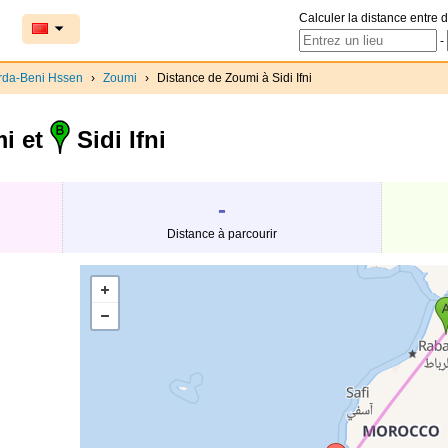
Calculer la distance entre d
-
rda-Beni Hssen
›
Zoumi
›
Distance de Zoumi à Sidi Ifni
i et
Sidi Ifni
-
Distance à parcourir