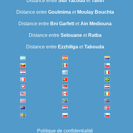
Distance entre
Sidi Yacoub
et
Tamri
Distance entre
Goulmima
et
Moulay Bouchta
Distance entre
Bni Garfett
et
Ain Mediouna
Distance entre
Selouane
et
Ratba
Distance entre
Ezzhiliga
et
Tabouda
Politique de confidentialité